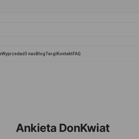
e
Wyprzedaż
O nas
Blog
Targi
Kontakt
FAQ