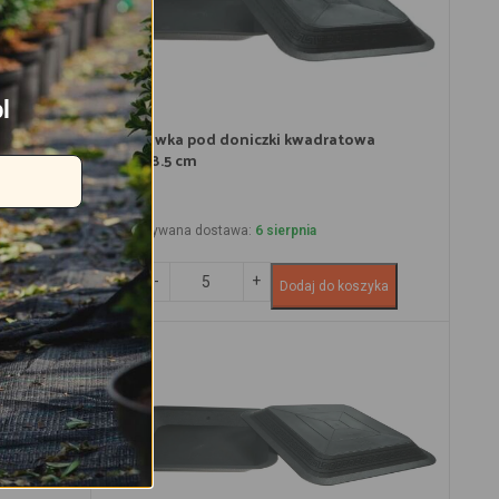
l
wa 25×25
Podstawka pod doniczki kwadratowa
28.5×28.5 cm
3.59
zł
Przewidywana dostawa:
6 sierpnia
szyka
Dodaj do koszyka