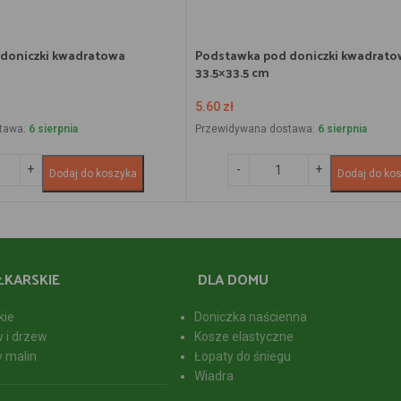
doniczki kwadratowa
Podstawka pod doniczki kwadrato
33.5×33.5 cm
5.60
zł
tawa:
6 sierpnia
Przewidywana dostawa:
6 sierpnia
Dodaj do koszyka
Dodaj do ko
ŁKARSKIE
DLA DOMU
kie
Doniczka naścienna
w i drzew
Kosze elastyczne
y malin
Łopaty do śniegu
Wiadra