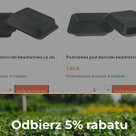
doniczki kwadratowa 14 cm
Podstawka pod doniczki kwadrato
1.65
zł
tawa:
6 sierpnia
Przewidywana dostawa:
6 sierpnia
Dodaj do koszyka
Dodaj do ko
Odbierz 5% rabatu