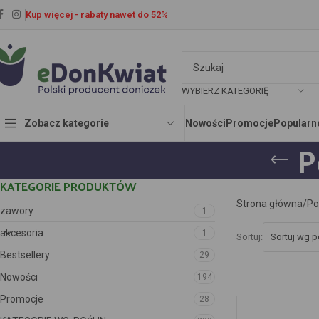
Kup więcej - rabaty nawet do 52%
WYBIERZ KATEGORIĘ
Zobacz kategorie
Nowości
Promocje
Popularn
P
KATEGORIE PRODUKTÓW
Strona główna
Po
zawory
1
akcesoria
1
Sortuj:
Bestsellery
29
Nowości
194
Promocje
28