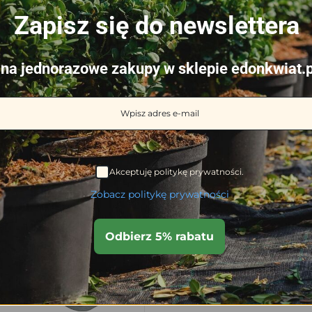
Zapisz się do newslettera
na jednorazowe zakupy w sklepie edonkwiat.p
doniczki kwadratowa 23×23
Podstawka pod doniczki kwadrato
cm
2.87
zł
tawa:
6 sierpnia
Przewidywana dostawa:
6 sierpnia
Akceptuję politykę prywatności.
Dodaj do koszyka
Dodaj do ko
Zobacz politykę prywatności
Odbierz 5% rabatu