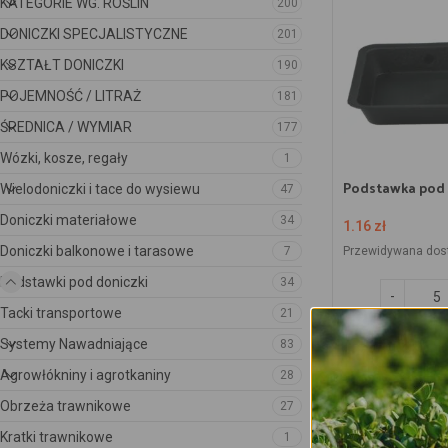
KATEGORIE WG. ROŚLIN
200
DONICZKI SPECJALISTYCZNE
201
KSZTAŁT DONICZKI
190
POJEMNOŚĆ / LITRAŻ
181
ŚREDNICA / WYMIAR
177
Wózki, kosze, regały
1
Podstawka pod 
Wielodoniczki i tace do wysiewu
47
Doniczki materiałowe
34
1.16
zł
Doniczki balkonowe i tarasowe
Przewidywana dos
7
Podstawki pod doniczki
34
Tacki transportowe
21
Systemy Nawadniające
83
Agrowłókniny i agrotkaniny
28
Obrzeża trawnikowe
27
Kratki trawnikowe
1