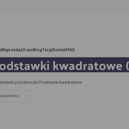
e
Wyprzedaż
O nas
Blog
Targi
Kontakt
FAQ
odstawki kwadratowe (
dstawki pod doniczki
Podstawki kwadratowe