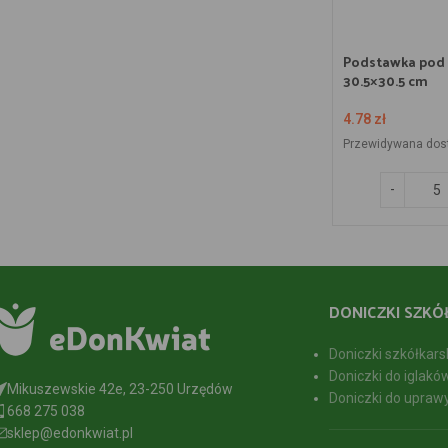
Podstawka pod 
30.5×30.5 cm
4.78
zł
Przewidywana dos
DONICZKI SZKÓ
Doniczki szkółkars
Doniczki do iglakó
Mikuszewskie 42e, 23-250 Urzędów
Doniczki do upraw
668 275 038
sklep@edonkwiat.pl