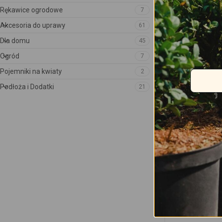
Rękawice ogrodowe
7
Akcesoria do uprawy
61
Dla domu
45
Ogród
7
Podstawka pod 
cm
Pojemniki na kwiaty
2
Podłoża i Dodatki
21
2.56
zł
Przewidywana dos