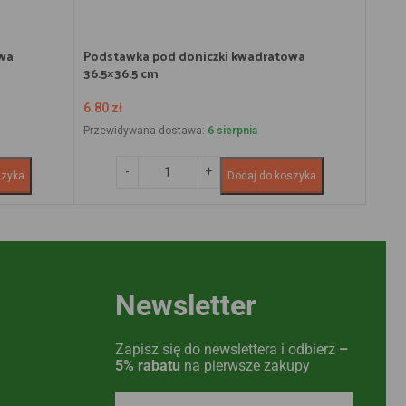
wa
Podstawka pod doniczki kwadratowa
36.5×36.5 cm
6.80
zł
Przewidywana dostawa:
6 sierpnia
szyka
Dodaj do koszyka
Newsletter
Zapisz się do newslettera i odbierz
–
5% rabatu
na pierwsze zakupy