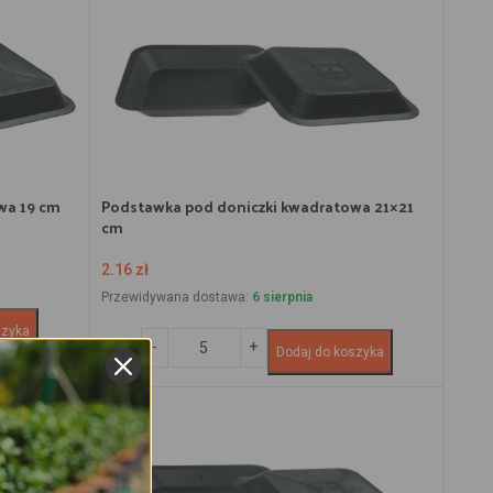
wa 19 cm
Podstawka pod doniczki kwadratowa 21×21
cm
2.16
zł
Przewidywana dostawa:
6 sierpnia
szyka
Dodaj do koszyka