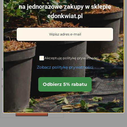
na jednorazowe zakupy w sklepie
Dodaj do koszyka
edonkwiat.pl
Dodaj do koszyka
Akceptuję politykę prywatności.
Zobacz politykę prywatności
Przebijak 4 mm z wyrzutnikiem
18.52
zł
Odbierz 5% rabatu
Przewidywana dostawa:
5 sierpnia
Dodaj do koszyka