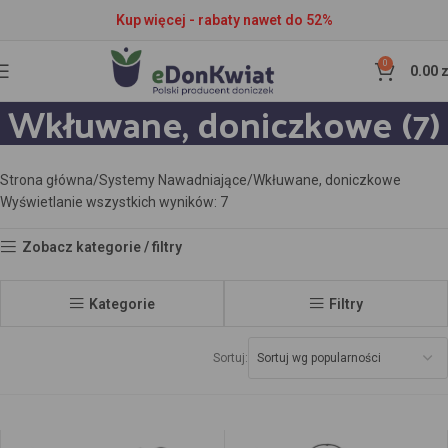
Kup więcej - rabaty nawet do 52%
0
0.00
z
Wkłuwane, doniczkowe (7)
Strona główna
Systemy Nawadniające
Wkłuwane, doniczkowe
Wyświetlanie wszystkich wyników: 7
Zobacz kategorie / filtry
Kategorie
Filtry
Sortuj: