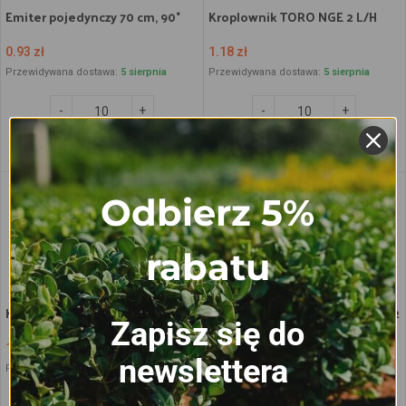
Emiter pojedynczy 70 cm, 90°
Kroplownik TORO NGE 2 L/H
0.93
zł
1.18
zł
Przewidywana dostawa:
5 sierpnia
Przewidywana dostawa:
5 sierpnia
Dodaj do koszyka
Dodaj do koszyka
Odbierz 5%
rabatu
Kroplownik TORO NGE 4 L/H
Kroplownik TURBO rozkręcany 2
Zapisz się do
L/H
1.18
zł
newslettera
0.96
zł
Przewidywana dostawa:
5 sierpnia
Przewidywana dostawa:
5 sierpnia