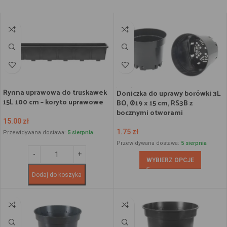
Rynna uprawowa do truskawek
Doniczka do uprawy borówki 3L
15L 100 cm – koryto uprawowe
BO, Ø19 x 15 cm, RS3B z
bocznymi otworami
15.00
zł
1.75
zł
Przewidywana dostawa:
5 sierpnia
Przewidywana dostawa:
5 sierpnia
WYBIERZ OPCJE
Dodaj do koszyka