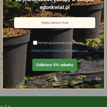
Przewidywana dostawa:
5 sierpnia
Przewidywana dostawa:
5 sierpnia
edonkwiat.pl
WYBIERZ OPCJE
WYBIERZ OPCJE
Akceptuję politykę prywatności.
Zobacz politykę prywatności
Doniczka do uprawy truskawek i
malin 7L, 21 x 26.5 cm, F7
Odbierz 5% rabatu
6.36
zł
Przewidywana dostawa:
5 sierpnia
WYBIERZ OPCJE