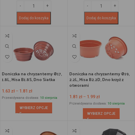
Dodaj do koszyka
Dodaj do koszyka
Doniczka na chryzantemy Ø17,
Doniczka na chryzantemy Ø19,
1.8L, Misa B1.8S, Dno Siatka
2.2L, Misa B2.2D, Dno krzyż z
otworami
1.63
zł
–
1.81
zł
1.81
zł
–
1.99
zł
Przewidywana dostawa:
10 sierpnia
Przewidywana dostawa:
10 sierpnia
WYBIERZ OPCJE
WYBIERZ OPCJE