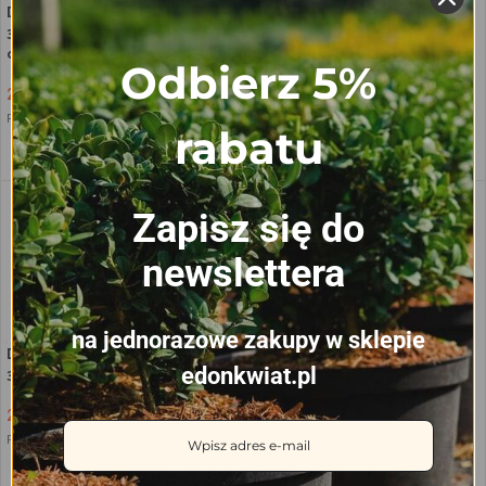
Doniczka na chryzantemy Ø21,
Doniczka na chryzantemy Ø22,
3L, Misa B3D – Dno krzyż z
3L, Misa B3 – Dno krzyż z
otworami
otworami
Odbierz 5%
2.17
zł
–
2.27
zł
2.17
zł
–
2.41
zł
Przewidywana dostawa:
10 sierpnia
Przewidywana dostawa:
10 sierpnia
rabatu
WYBIERZ OPCJE
WYBIERZ OPCJE
Zapisz się do
newslettera
na jednorazowe zakupy w sklepie
Doniczka na chryzantemy Ø22,
Doniczka na chryzantemy Ø23,
3L, Misa B3S – Dno siatka
3.5L, Misa B3.5D – Dno krzyż z
edonkwiat.pl
otworami
2.26
zł
–
2.52
zł
2.47
zł
–
2.75
zł
Przewidywana dostawa:
10 sierpnia
Przewidywana dostawa:
10 sierpnia
WYBIERZ OPCJE