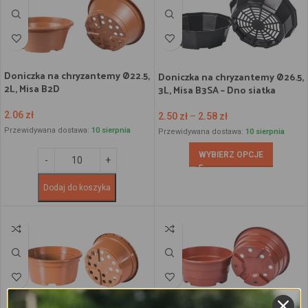
Doniczka na chryzantemy Ø22.5,
Doniczka na chryzantemy Ø26.5,
2L, Misa B2D
3L, Misa B3SA – Dno siatka
2.06
zł
2.50
zł
–
2.58
zł
Przewidywana dostawa:
10 sierpnia
Przewidywana dostawa:
10 sierpnia
WYBIERZ OPCJE
Dodaj do koszyka