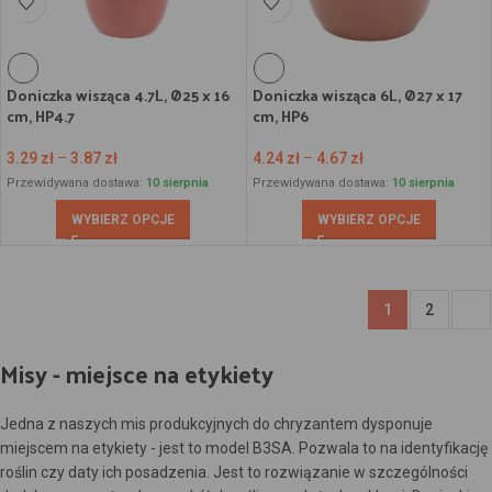
Doniczka wisząca 4.7L, Ø25 x 16
Doniczka wisząca 6L, Ø27 x 17
cm, HP4.7
cm, HP6
3.29
zł
–
3.87
zł
4.24
zł
–
4.67
zł
Przewidywana dostawa:
10 sierpnia
Przewidywana dostawa:
10 sierpnia
WYBIERZ OPCJE
WYBIERZ OPCJE
1
2
Misy - miejsce na etykiety
Jedna z naszych mis produkcyjnych do chryzantem dysponuje
miejscem na etykiety - jest to model B3SA. Pozwala to na identyfikację
roślin czy daty ich posadzenia. Jest to rozwiązanie w szczególności