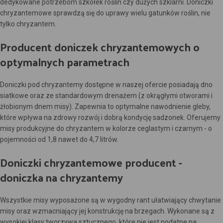
dedykowane potrzebom szkółek roślin czy dużych szklarni. Doniczki
chryzantemowe sprawdzą się do uprawy wielu gatunków roślin, nie
tylko chryzantem.
Producent doniczek chryzantemowych o
optymalnych parametrach
Doniczki pod chryzantemy dostępne w naszej ofercie posiadają dno
siatkowe oraz ze standardowym drenażem (z okrągłymi otworami i
żłobionym dnem misy). Zapewnia to optymalne nawodnienie gleby,
które wpływa na zdrowy rozwój i dobrą kondycję sadzonek. Oferujemy
misy produkcyjne do chryzantem w kolorze ceglastym i czarnym - o
pojemności od 1,8 nawet do 4,7 litrów.
Doniczki chryzantemowe producent -
doniczka na chryzantemy
Wszystkie misy wyposażone są w wygodny rant ułatwiający chwytanie
misy oraz wzmacniający jej konstrukcję na brzegach. Wykonane są z
wysokiej klasy tworzywa sztucznego, które nie jest podatne na