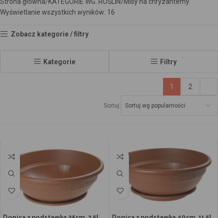
Strona główna
KATEGORIE WG. ROŚLIN
Misy na chryzantemy
Wyświetlanie wszystkich wyników: 16
Zobacz kategorie / filtry
Kategorie
Filtry
1
2
Sortuj:
Donica z podstawką 35cm, 7.5l.
Donica z podstawką 40cm, 11.5L.