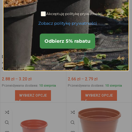
WYBIERZ OPCJE
Akceptuję politykę prywatności.
Zobacz politykę prywatności
Odbierz 5% rabatu
Doniczka na chryzantemy Ø25,
Donica na chryzantemy Ø25,
4.7L, Misa B4.7 – Dno krzyż z
4.7L, Misa B4.7D – Dno krzyż z
otworami
otworami
2.88
zł
–
3.20
zł
2.66
zł
–
2.79
zł
Przewidywana dostawa:
10 sierpnia
Przewidywana dostawa:
10 sierpnia
WYBIERZ OPCJE
WYBIERZ OPCJE