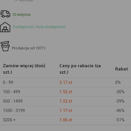
Wyczyść
10 sierpnia
Dostępność: Duża dostępność
Produkcja od 1977 r.
Zamów więcej (ilość
Ceny po rabacie (za
Rabat
szt.)
szt.)
0 - 99
2.17
zł
0%
100 - 499
1.52
zł
-30%
500 - 1499
1.32
zł
-39%
1500 - 3199
1.17
zł
-46%
3200 +
1.06
zł
-51%