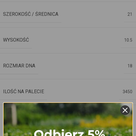
SZEROKOŚĆ / ŚREDNICA
21
WYSOKOŚĆ
10.5
ROZMIAR DNA
18
ILOŚĆ NA PALECIE
3450
U2
,
CECHY
WR
Odbierz 5%
,