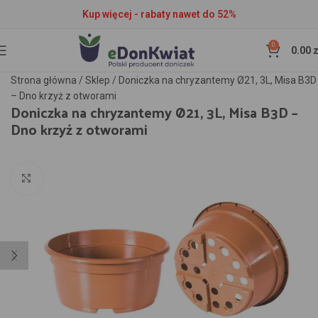
Kup więcej - rabaty nawet do 52%
0
0.00
z
Strona główna
/
Sklep
/
Doniczka na chryzantemy Ø21, 3L, Misa B3D
– Dno krzyż z otworami
Doniczka na chryzantemy Ø21, 3L, Misa B3D –
Dno krzyż z otworami
Kliknij aby powiększyć