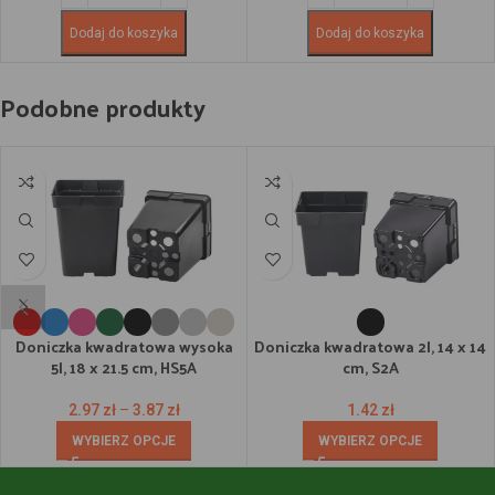
Dodaj do koszyka
Dodaj do koszyka
Podobne produkty
Doniczka kwadratowa wysoka
Doniczka kwadratowa 2l, 14 x 14
5l, 18 x 21.5 cm, HS5A
cm, S2A
2.97
zł
–
3.87
zł
1.42
zł
WYBIERZ OPCJE
WYBIERZ OPCJE