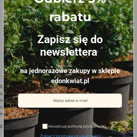
ZD+
rabatu
antracyt
KOLOR
,
Zapisz się do
terakota
newslettera
PRODUCENT
DK
na jednorazowe zakupy w sklepie
edonkwiat.pl
Różnice kształtów i rozmiarów produktów DonKwiat wynikają z
odmiennych potrzeb roślin w nich uprawianych. W ofercie znajdują się
rożne kształty dna doniczek, które uwarunkowane są potrzebami
roślin, klimatem panującym w danej lokalizacji szkółki oraz
indywidualnymi preferencjami szkółkarzy.
Akceptuję politykę prywatności.
CECHY DONICZEK
Zobacz politykę prywatności