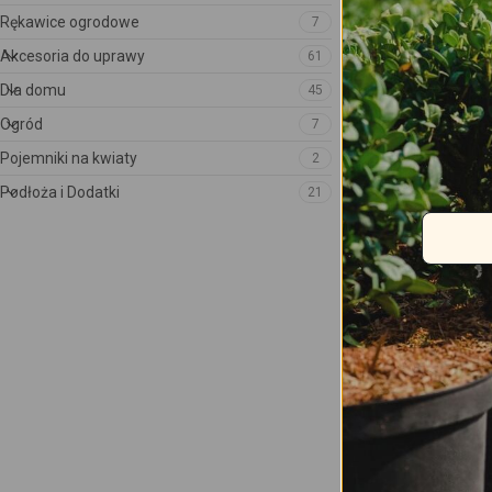
Rękawice ogrodowe
7
Akcesoria do uprawy
61
Dla domu
45
Ogród
7
Pojemniki na kwiaty
2
Podłoża i Dodatki
21
Doniczka do up
cm, RS25B z bo
14.50
zł
Przewidywana dos