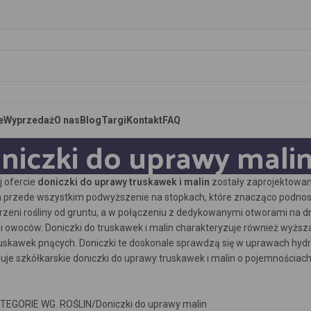
e
Wyprzedaż
O nas
Blog
Targi
Kontakt
FAQ
niczki do uprawy malin
j ofercie
doniczki do uprawy truskawek i malin
zostały zaprojektowan
h przede wszystkim podwyższenie na stopkach, które znacząco podnosz
orzeni rośliny od gruntu, a w połączeniu z dedykowanymi otworami na 
ni owoców. Doniczki do truskawek i malin charakteryzuje również wyższa
truskawek pnących. Doniczki te doskonale sprawdzą się w uprawach h
e szkółkarskie doniczki do uprawy truskawek i malin o pojemnościach 2,
TEGORIE WG. ROŚLIN
Doniczki do uprawy malin