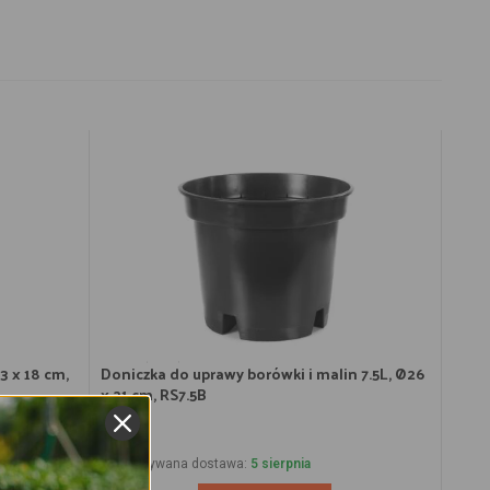
3 x 18 cm,
Doniczka do uprawy borówki i malin 7.5L, Ø26
x 21 cm, RS7.5B
4.24
zł
Przewidywana dostawa:
5 sierpnia