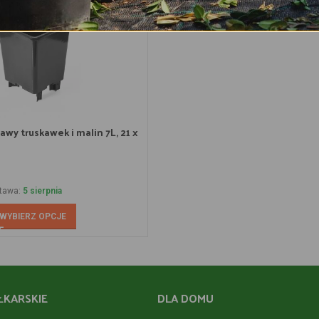
awy truskawek i malin 7L, 21 x
tawa:
5 sierpnia
WYBIERZ OPCJE
ŁKARSKIE
DLA DOMU