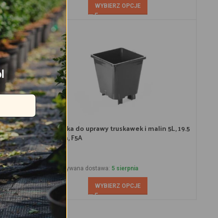
WYBIERZ OPCJE
l
in 2L, 12 x
Doniczka do uprawy truskawek i malin 5L, 19.5
x 21 cm, F5A
4.67
zł
Przewidywana dostawa:
5 sierpnia
WYBIERZ OPCJE