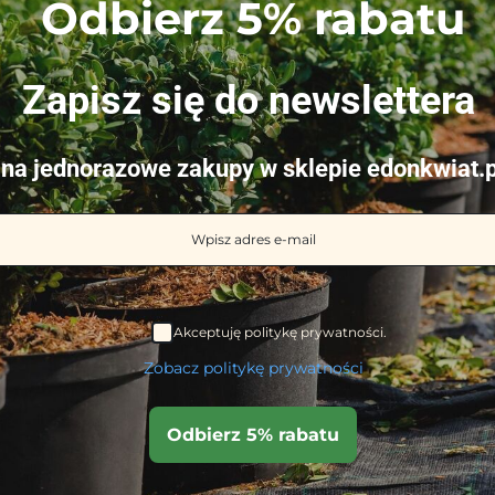
Odbierz 5% rabatu
WYBIERZ OPCJE
WYBIERZ OPCJE
Zapisz się do newslettera
na jednorazowe zakupy w sklepie edonkwiat.p
rawy borówki 25L BO, Ø39 x 30
Doniczka do uprawy truskawek i mal
cznymi otworami
21 cm, F2A
Akceptuję politykę prywatności.
1.85
zł
Zobacz politykę prywatności
tawa:
5 sierpnia
Przewidywana dostawa:
5 sierpnia
WYBIERZ OPCJE
WYBIERZ OPCJE
Odbierz 5% rabatu