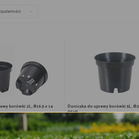
awy borówki 2L, Ø16.5 x 14
Doniczka do uprawy borówki 5L, Ø2
RS5B
2.84
zł
tawa:
5 sierpnia
Przewidywana dostawa:
5 sierpnia