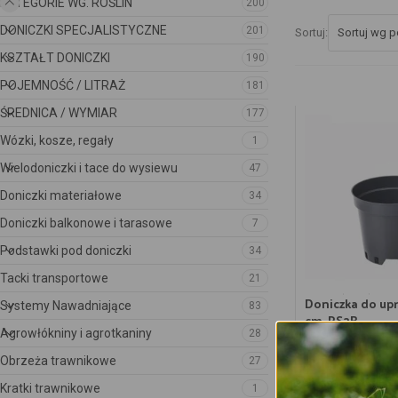
KATEGORIE WG. ROŚLIN
200
DONICZKI SPECJALISTYCZNE
201
Sortuj:
KSZTAŁT DONICZKI
190
POJEMNOŚĆ / LITRAŻ
181
ŚREDNICA / WYMIAR
177
Wózki, kosze, regały
1
Wielodoniczki i tace do wysiewu
47
Doniczki materiałowe
34
Doniczki balkonowe i tarasowe
7
Podstawki pod doniczki
34
Tacki transportowe
21
Doniczka do upr
Systemy Nawadniające
83
cm, RS2B
Agrowłókniny i agrotkaniny
28
1.70
zł
Obrzeża trawnikowe
27
Przewidywana dos
Kratki trawnikowe
1