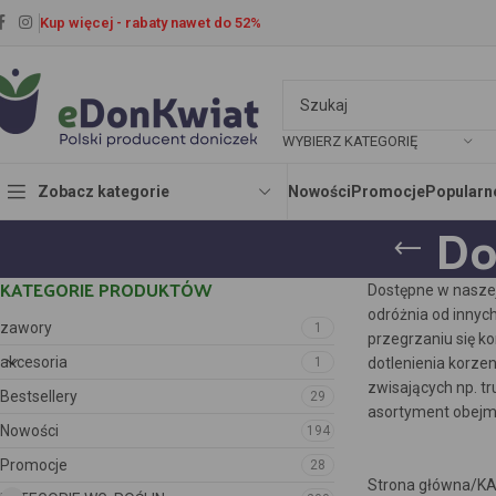
Kup więcej - rabaty nawet do 52%
WYBIERZ KATEGORIĘ
Zobacz kategorie
Nowości
Promocje
Popularn
Do
KATEGORIE PRODUKTÓW
Dostępne w nasze
odróżnia od innyc
zawory
1
przegrzaniu się k
akcesoria
1
dotlenienia korze
zwisających np. 
Bestsellery
29
asortyment obejmuj
Nowości
194
Promocje
28
Strona główna
KA