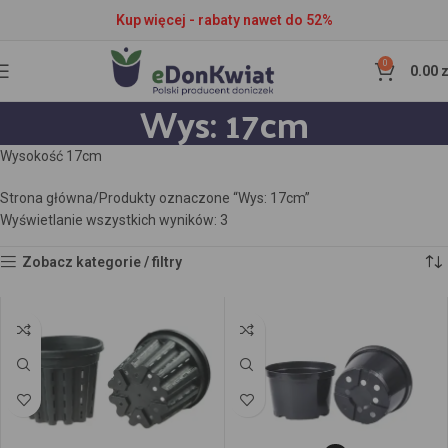
Kup więcej - rabaty nawet do 52%
0
0.00
z
Wys: 17cm
Wysokość 17cm
Strona główna
Produkty oznaczone “Wys: 17cm”
Wyświetlanie wszystkich wyników: 3
Zobacz kategorie / filtry