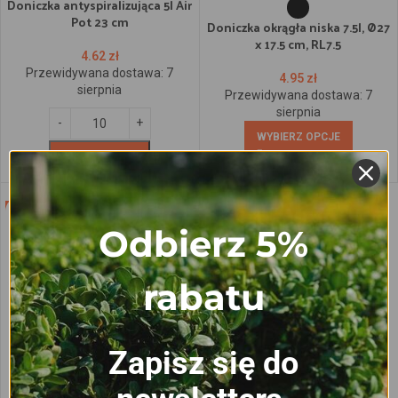
Doniczka antyspiralizująca 5l Air
Pot 23 cm
Doniczka okrągła niska 7.5l, Ø27
x 17.5 cm, RL7.5
4.62
zł
Przewidywana dostawa:
7
4.95
zł
sierpnia
Przewidywana dostawa:
7
sierpnia
WYBIERZ OPCJE
Dodaj do koszyka
-6%
Odbierz 5%
rabatu
Doniczka okrągła standard 5L,
Zapisz się do
Ø22.5 x 17.5 cm, RS5A
2.49
zł
–
2.74
zł