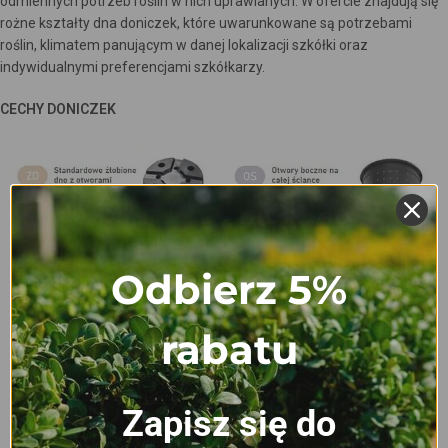
odmiennych potrzeb roślin w nich uprawianych. W ofercie znajdują się
rożne kształty dna doniczek, które uwarunkowane są potrzebami
roślin, klimatem panującym w danej lokalizacji szkółki oraz
indywidualnymi preferencjami szkółkarzy.
CECHY DONICZEK
Odbierz 5%
rabatu
Zapisz się do