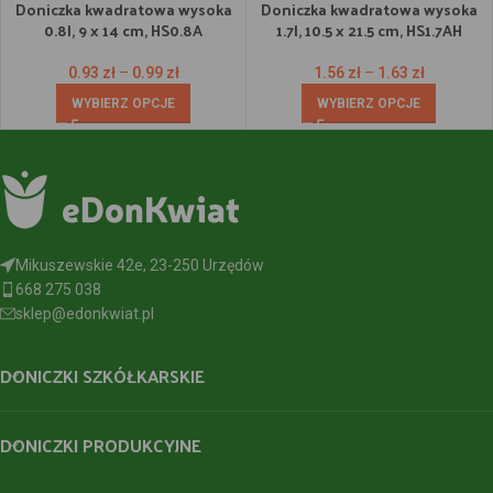
Doniczka kwadratowa wysoka
Doniczka kwadratowa wysoka
0.8l, 9 x 14 cm, HS0.8A
1.7l, 10.5 x 21.5 cm, HS1.7AH
0.93
zł
–
0.99
zł
1.56
zł
–
1.63
zł
WYBIERZ OPCJE
WYBIERZ OPCJE
Mikuszewskie 42e, 23-250 Urzędów
668 275 038
sklep@edonkwiat.pl
DONICZKI SZKÓŁKARSKIE
DONICZKI PRODUKCYJNE