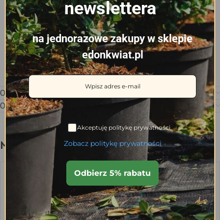
newslettera
na jednorazowe zakupy w sklepie
edonkwiat.pl
Opis
Opinie (0)
Akceptuję politykę prywatności.
Może spodoba się również…
Zobacz politykę prywatności
Odbierz 5% rabatu