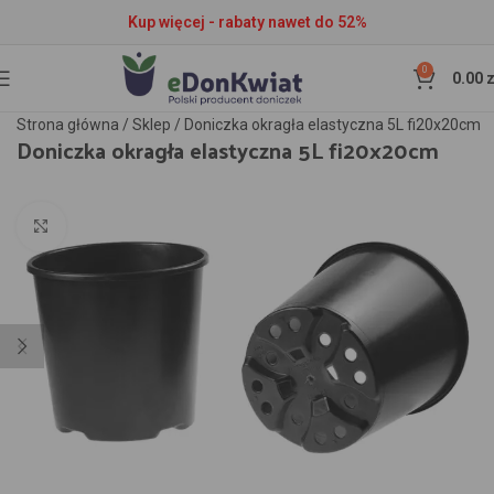
Kup więcej - rabaty nawet do 52%
0
0.00
z
Strona główna
/
Sklep
/
Doniczka okragła elastyczna 5L fi20x20cm
Doniczka okragła elastyczna 5L fi20x20cm
Kliknij aby powiększyć