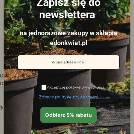
Zapisz się do
newslettera
na jednorazowe zakupy w sklepie
edonkwiat.pl
Opis
Opinie (0)
Akceptuję politykę prywatności.
Zobacz politykę prywatności
Może spodoba się również…
Odbierz 5% rabatu