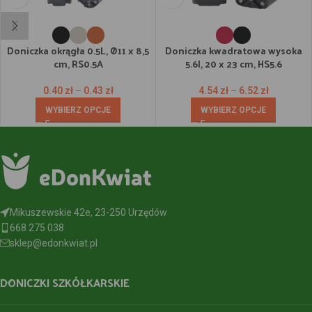
Doniczka okrągła 0.5L, Ø11 x 8,5
Doniczka kwadratowa wysoka
cm, RS0.5A
5.6l, 20 x 23 cm, HS5.6
0.40
zł
–
0.43
zł
4.54
zł
–
6.52
zł
WYBIERZ OPCJE
WYBIERZ OPCJE
Mikuszewskie 42e, 23-250 Urzędów
668 275 038
sklep@edonkwiat.pl
DONICZKI SZKÓŁKARSKIE