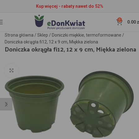
Kup więcej - rabaty nawet do 52%
0
0.00
z
Strona główna
/
Sklep
/
Doniczki miękkie, termoformowane
/
Doniczka okrągła fi12, 12 x 9 cm, Miękka zielona
Doniczka okrągła fi12, 12 x 9 cm, Miękka zielona
Kliknij aby powiększyć