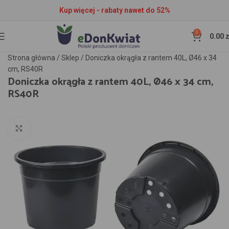
Kup więcej - rabaty nawet do 52%
0
0.00
z
Strona główna
/
Sklep
/
Doniczka okrągła z rantem 40L, Ø46 x 34
cm, RS40R
Doniczka okrągła z rantem 40L, Ø46 x 34 cm,
RS40R
Kliknij aby powiększyć