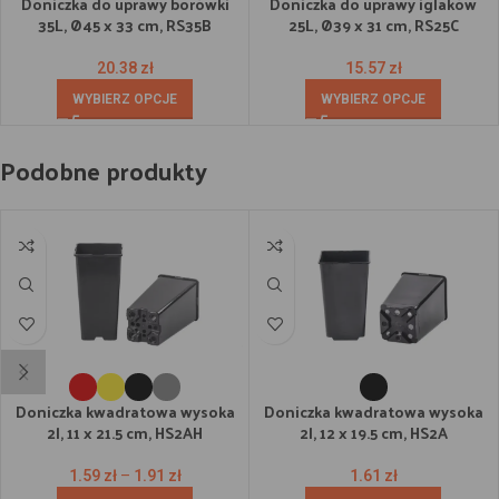
Doniczka do uprawy borówki
Doniczka do uprawy iglaków
35L, Ø45 x 33 cm, RS35B
25L, Ø39 x 31 cm, RS25C
20.38
zł
15.57
zł
WYBIERZ OPCJE
WYBIERZ OPCJE
Podobne produkty
Doniczka kwadratowa wysoka
Doniczka kwadratowa wysoka
2l, 11 x 21.5 cm, HS2AH
2l, 12 x 19.5 cm, HS2A
1.59
zł
–
1.91
zł
1.61
zł