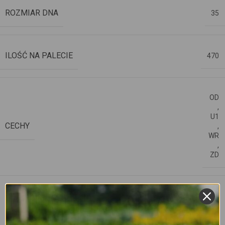
ROZMIAR DNA
35
ILOŚĆ NA PALECIE
470
OD
,
U1
CECHY
,
WR
,
ZD
czarny
,
szary ciemny
,