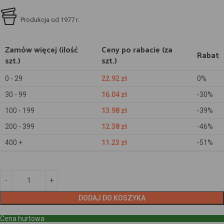
Produkcja od 1977 r.
Zamów więcej (ilość
Ceny po rabacie (za
Rabat
szt.)
szt.)
0 - 29
22.92
zł
0%
30 - 99
16.04
zł
-30%
100 - 199
13.98
zł
-39%
200 - 399
12.38
zł
-46%
400 +
11.23
zł
-51%
DODAJ DO KOSZYKA
Cena hurtowa