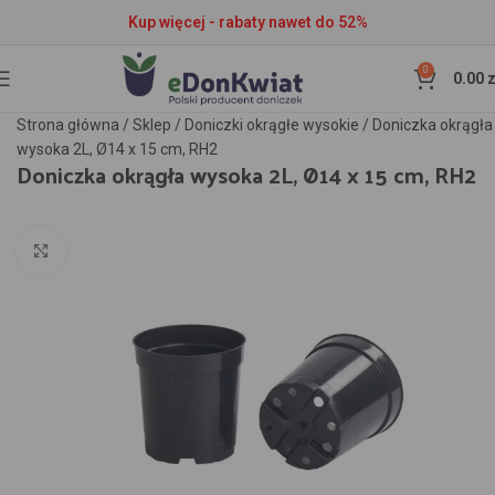
Kup więcej - rabaty nawet do 52%
0
0.00
z
Strona główna
/
Sklep
/
Doniczki okrągłe wysokie
/
Doniczka okrągła
wysoka 2L, Ø14 x 15 cm, RH2
Doniczka okrągła wysoka 2L, Ø14 x 15 cm, RH2
Kliknij aby powiększyć