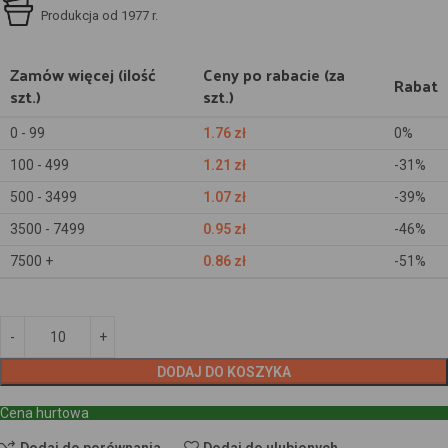
Produkcja od 1977 r.
Zamów więcej (ilość
Ceny po rabacie (za
Rabat
szt.)
szt.)
0 - 99
1.76
zł
0%
100 - 499
1.21
zł
-31%
500 - 3499
1.07
zł
-39%
3500 - 7499
0.95
zł
-46%
7500 +
0.86
zł
-51%
DODAJ DO KOSZYKA
Cena hurtowa
Dodaj do porównania
Dodaj do ulubionych