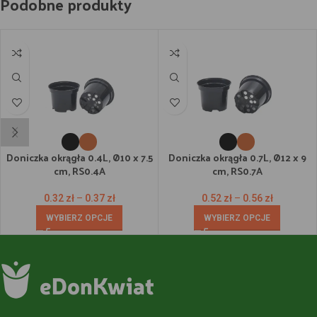
Podobne produkty
Doniczka okrągła 0.4L, Ø10 x 7.5
Doniczka okrągła 0.7L, Ø12 x 9
cm, RS0.4A
cm, RS0.7A
0.32
zł
–
0.37
zł
0.52
zł
–
0.56
zł
WYBIERZ OPCJE
WYBIERZ OPCJE