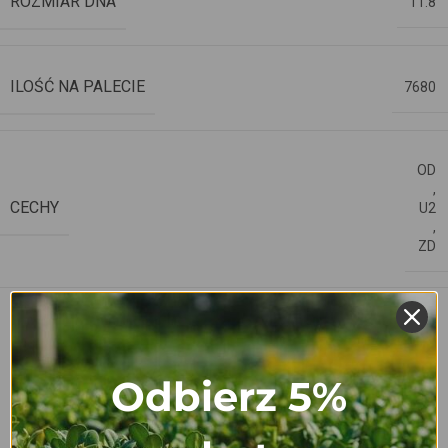
ROZMIAR DNA
11.8
ILOŚĆ NA PALECIE
7680
OD
,
CECHY
U2
,
ZD
czarny
,
szary ciemny
Odbierz 5%
,
szary jasny
KOLOR
,
taupe