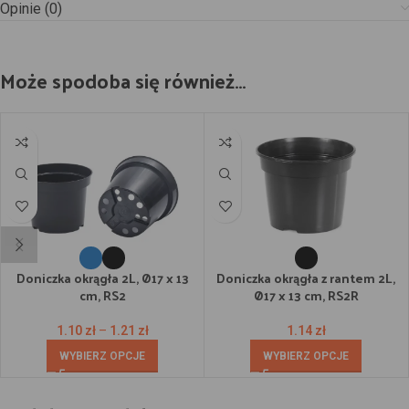
Opinie (0)
Może spodoba się również…
Doniczka okrągła 2L, Ø17 x 13
Doniczka okrągła z rantem 2L,
cm, RS2
Ø17 x 13 cm, RS2R
1.10
zł
–
1.21
zł
1.14
zł
WYBIERZ OPCJE
WYBIERZ OPCJE