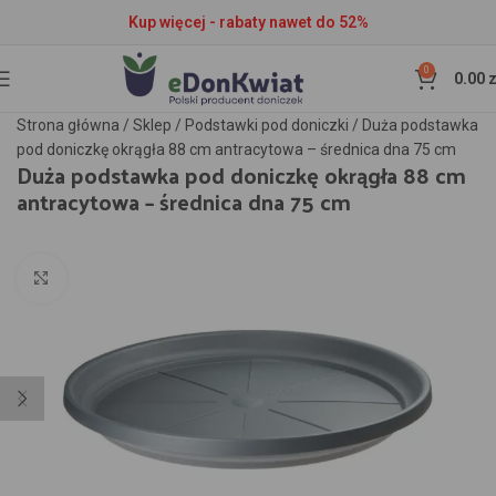
Kup więcej - rabaty nawet do 52%
0
0.00
z
Strona główna
/
Sklep
/
Podstawki pod doniczki
/
Duża podstawka
pod doniczkę okrągła 88 cm antracytowa – średnica dna 75 cm
Duża podstawka pod doniczkę okrągła 88 cm
antracytowa – średnica dna 75 cm
Kliknij aby powiększyć