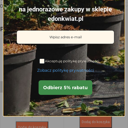
Opinie (0)
na jednorazowe zakupy w sklepie
edonkwiat.pl
Podobne produkty
Akceptuję politykę prywatności.
Zobacz politykę prywatności
Duża podstawka pod doniczkę
Podstawka pod doniczkę Coubi
Odbierz 5% rabatu
okrągła 72 cm antracytowa –
120x15mm – przezroczysty
średnica dna 60 cm
3.15
zł
74.93
zł
Dodaj do koszyka
Dodaj do koszyka