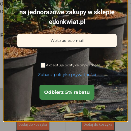
Opis
na jednorazowe zakupy w sklepie
Opinie (0)
edonkwiat.pl
Podobne produkty
Akceptuję politykę prywatności.
Zobacz politykę prywatności
Kolano PP wciskane 16mm
Mufa PP 3/4″ GW
Odbierz 5% rabatu
1.06
zł
2.95
zł
Dodaj do koszyka
Dodaj do koszyka