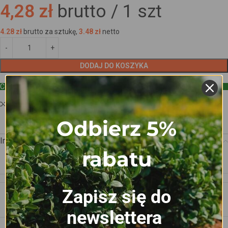
4,28 zł
brutto /
1
szt
4.28
zł
brutto za sztukę,
3.48
zł
netto
DODAJ DO KOSZYKA
Cena hurtowa
Dodaj do porównania
Dodaj do ulubionych
Odbierz 5%
Informacje dodatkowe
rabatu
WAGA
0.065 kg
Zapisz się do
WYMIARY
3.5 × 3.5 × 1.6 cm
newslettera