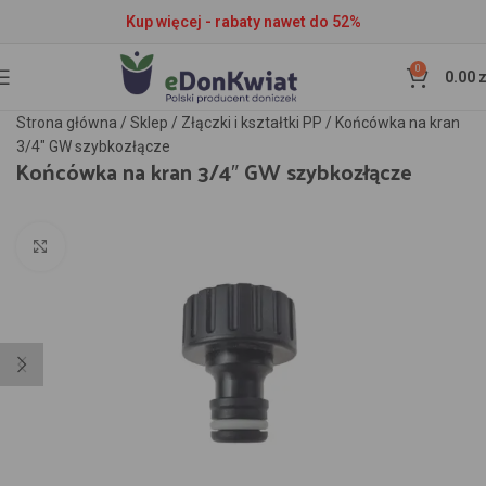
Kup więcej - rabaty nawet do 52%
0
0.00
z
Strona główna
/
Sklep
/
Złączki i kształtki PP
/
Końcówka na kran
3/4″ GW szybkozłącze
Końcówka na kran 3/4″ GW szybkozłącze
Kliknij aby powiększyć