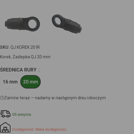
SKU:
QJ KOREK 20 IR
Korek, Zaślepka QJ 20 mm
ŚREDNICA RURY
16 mm
20 mm
🕒
Zamów teraz — nadamy w następnym dniu roboczym
05 sierpnia
Dostępność: Mała dostępność