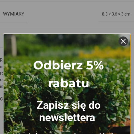
WYMIARY
8.3 × 3.6 × 3 cm
ŚREDNICA RURY
20 mm
Różnice kształtów i rozmiarów produktów DonKwiat wynikają z
Odbierz 5%
odmiennych potrzeb roślin w nich uprawianych. W ofercie znajdują się
rożne kształty dna doniczek, które uwarunkowane są potrzebami
rabatu
roślin, klimatem panującym w danej lokalizacji szkółki oraz
indywidualnymi preferencjami szkółkarzy.
CECHY DONICZEK
Zapisz się do
newslettera