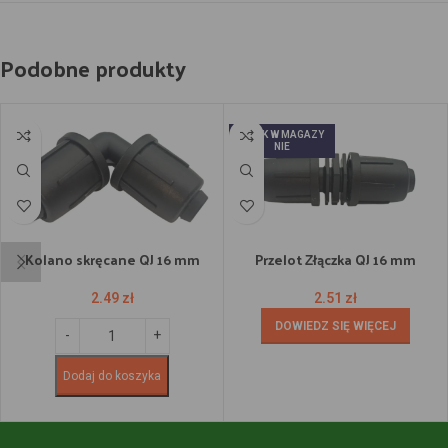
Podobne produkty
BRAK W MAGAZY
NIE
Kolano skręcane QJ 16 mm
Przelot Złączka QJ 16 mm
2.49
zł
2.51
zł
DOWIEDZ SIĘ WIĘCEJ
Dodaj do koszyka