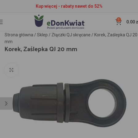
Kup więcej - rabaty nawet do 52%
0
0.00
z
Strona główna
/
Sklep
/
Złączki QJ skręcane
/
Korek, Zaślepka QJ 20
mm
Korek, Zaślepka QJ 20 mm
Kliknij aby powiększyć