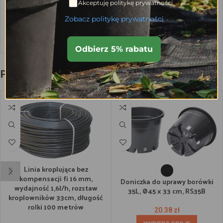
0.40
zł
Akceptuję politykę prywatności.
Zobacz politykę prywatności
Dodaj do koszyka
Odbierz 5% rabatu
Podobne produkty
Linia kroplująca bez
kompensacji fi 16 mm,
Doniczka do uprawy borówki
wydajność 1,6l/h, rozstaw
35L, Ø45 x 33 cm, RS35B
kroplowników 33cm, długość
rolki 100 metrów
20.38
zł