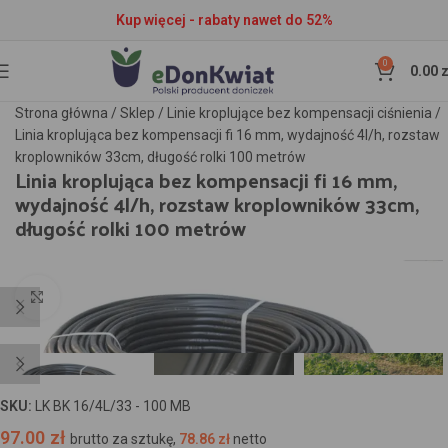
Kup więcej - rabaty nawet do 52%
0
0.00
z
Strona główna
/
Sklep
/
Linie kroplujące bez kompensacji ciśnienia
/
Linia kroplująca bez kompensacji fi 16 mm, wydajność 4l/h, rozstaw
kroplowników 33cm, długość rolki 100 metrów
Linia kroplująca bez kompensacji fi 16 mm,
wydajność 4l/h, rozstaw kroplowników 33cm,
długość rolki 100 metrów
Kliknij aby powiększyć
SKU:
LK BK 16/4L/33 - 100 MB
97.00
zł
brutto za sztukę,
78.86
zł
netto