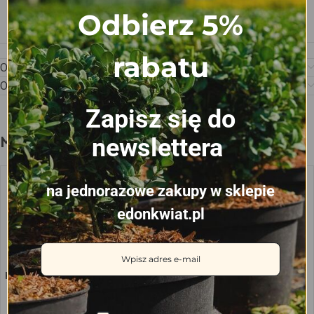
Odbierz 5%
PRODUCENT
DK
rabatu
Opis
Opinie (0)
Zapisz się do
Może spodoba się również…
newslettera
na jednorazowe zakupy w sklepie
edonkwiat.pl
Kotwa mocująca linię kroplującą
fi 16mm