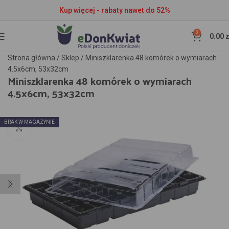
Kup więcej - rabaty nawet do 52%
0
0.00
z
Strona główna
/
Sklep
/
Miniszklarenka 48 komórek o wymiarach
4.5x6cm, 53x32cm
Miniszklarenka 48 komórek o wymiarach
4.5x6cm, 53x32cm
BRAK W MAGAZYNIE
Kliknij aby powiększyć