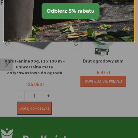
Podobne produkty
Odbierz 5% rabatu
BRAK W
MAGAZYNIE
Agrotkanina 70g, 1.1 x 100 m –
Drut ogrodowy 50m
uniwersalna mata
antychwastowa do ogrodu
5.87
zł
DOWIEDZ SIĘ WIĘCEJ
126.06
zł
Dodaj do koszyka