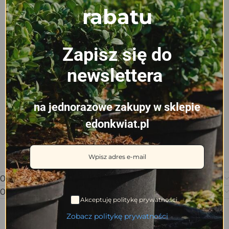
rabatu
Zapisz się do
newslettera
na jednorazowe zakupy w sklepie
edonkwiat.pl
Opis
Opinie (0)
Akceptuję politykę prywatności.
Zobacz politykę prywatności