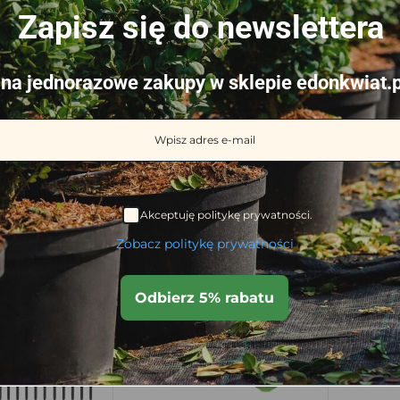
Zapisz się do newslettera
WAGA
na jednorazowe zakupy w sklepie edonkwiat.p
WYMIARY
Akceptuję politykę prywatności.
odukty
Zobacz politykę prywatności
Odbierz 5% rabatu