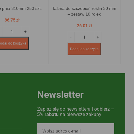
 pnia 310mm 250 szt.
Taśma do szczepień roślin 30 mm
Za
– zestaw 10 rolek
86.75
zł
26.01
zł
odaj do koszyka
Dodaj do koszyka
Newsletter
Zapisz się do newslettera i odbierz
–
5% rabatu
na pierwsze zakupy