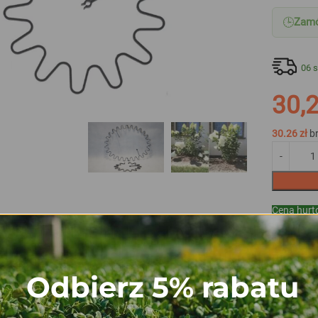
🕒
Zamó
06 s
30,2
30.26
zł
b
Cena hur
Dodaj 
Odbierz 5% rabatu
INFORMACJE DODATKOWE
OPI