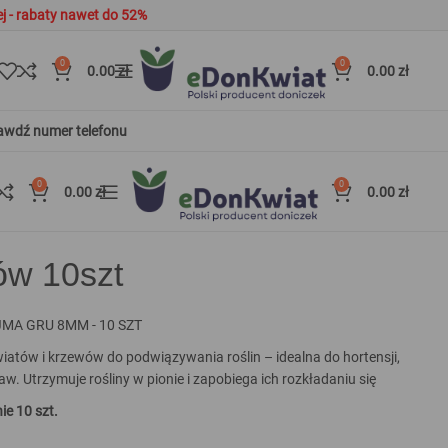
j - rabaty nawet do 52%
0
0
0.00
zł
0.00
zł
awdź numer telefonu
0
0
0.00
zł
0.00
zł
t
ów 10szt
MA GRU 8MM - 10 SZT
atów i krzewów do podwiązywania roślin – idealna do hortensji,
traw. Utrzymuje rośliny w pionie i zapobiega ich rozkładaniu się
e 10 szt.