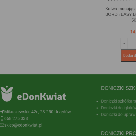
Kotwa mocująca
BORD i EASY B
50
14
Dodaj d
DONICZKI SZ
Doniczki szkółkars
Doniczki do iglakó
Mikuszewskie 42e, 23-250 Urzędów
Doniczki do upraw
668 275 038
sklep@edonkwiat.pl
DONICZKI PR