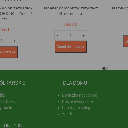
 do obrzeży RIM-
Tapener ogrodniczy, zszywacz
Taśma do
ORDER – 25 cm /
Garden Line
 szt.
74.60
zł
.06
zł
D
Dodaj do koszyka
o koszyka
KÓŁKARSKIE
DLA DOMU
kie
Doniczka naścienna
w i drzew
Kosze elastyczne
y malin
Łopaty do śniegu
Wiadra
ODUKCYJNE