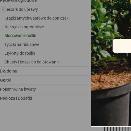
Rękawice ogrodowe
Akcesoria do uprawy
Krążki antychwastowe do doniczek
Narzędzia ogrodnicze
Mocowanie roślin
Tyczki bambusowe
Etykiety do roślin
Chusty i kosze do balotowania
Dla domu
Podobne pr
Ogród
Pojemniki na kwiaty
Podłoża i Dodatki