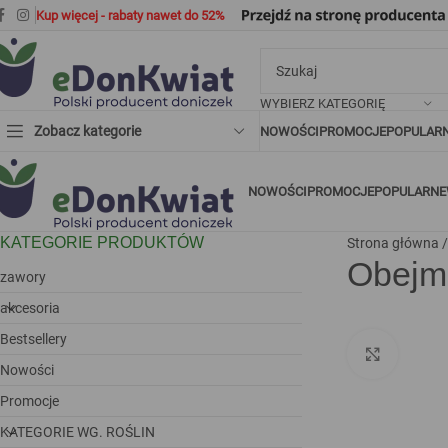
Kup więcej - rabaty nawet do 52%
WYBIERZ KATEGORIĘ
Zobacz kategorie
NOWOŚCI
PROMOCJE
POPULAR
NOWOŚCI
PROMOCJE
POPULARNE
KATEGORIE PRODUKTÓW
Strona główna
Obejm
zawory
akcesoria
Bestsellery
Kliknij 
Nowości
Promocje
KATEGORIE WG. ROŚLIN