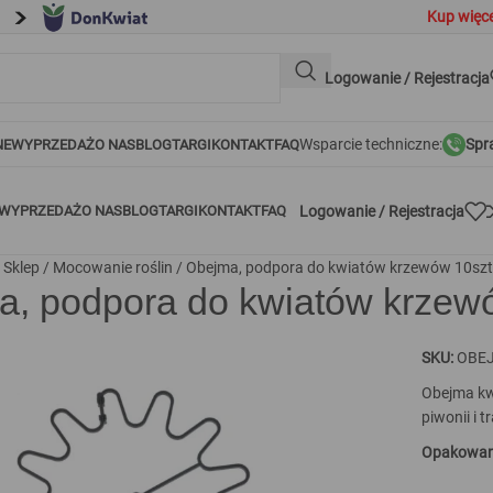
Kup więce
Logowanie / Rejestracja
Wsparcie techniczne:
Spr
NE
WYPRZEDAŻ
O NAS
BLOG
TARGI
KONTAKT
FAQ
Logowanie / Rejestracja
WYPRZEDAŻ
O NAS
BLOG
TARGI
KONTAKT
FAQ
/
Sklep
/
Mocowanie roślin
/
Obejma, podpora do kwiatów krzewów 10sz
a, podpora do kwiatów krzew
SKU:
OBEJ
aby powiększyć
Obejma kwi
piwonii i 
Opakowani