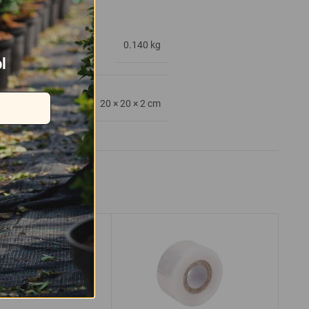
0.140 kg
l
20 × 20 × 2 cm
BRA