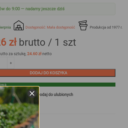
w do 9:00 — nadamy jeszcze dziś
ierpnia
Dostępność: Mała dostępność
Produkcja od 1977 r.
6 zł
brutto /
1
szt
rutto za sztukę,
24.60
zł
netto
DODAJ DO KOSZYKA
towa
do porównania
Dodaj do ulubionych
S
OPINIE (1)