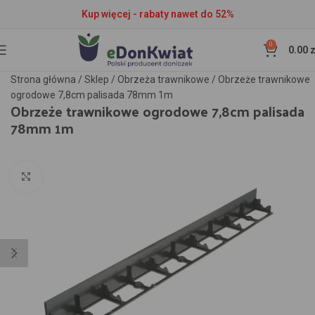
Kup więcej - rabaty nawet do 52%
0
0.00
z
Strona główna
/
Sklep
/
Obrzeża trawnikowe
/
Obrzeże trawnikowe
ogrodowe 7,8cm palisada 78mm 1m
Obrzeże trawnikowe ogrodowe 7,8cm palisada
78mm 1m
Kliknij aby powiększyć