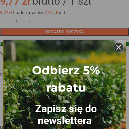
9,77 zł
brutto /
1
szt
9.77
zł
brutto za sztukę,
7.94
zł
netto
DODAJ DO KOSZYKA
Cena hurtowa
Dodaj do porównania
Dodaj do ulubionych
Odbierz 5%
Informacje dodatkowe
rabatu
WAGA
0.445 kg
Zapisz się do
WYMIARY
100 × 7.5 × 7.8 cm
newslettera
Opis