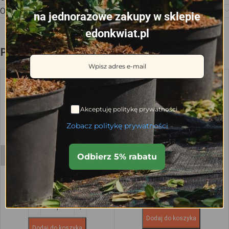
Opinie (0)
na jednorazowe zakupy w sklepie
edonkwiat.pl
Podobne produkty
Akceptuję politykę prywatności.
Zobacz politykę prywatności
Kotwa mocująca obrzeże RIM-
Obrzeże ogrodowe RIM-BORD
Odbierz 5% rabatu
BORD i EASY BORDER – 18 cm /
78 mm / 1 mb
50 szt.
7.05
zł
13.17
zł
Dodaj do koszyka
Dodaj do koszyka