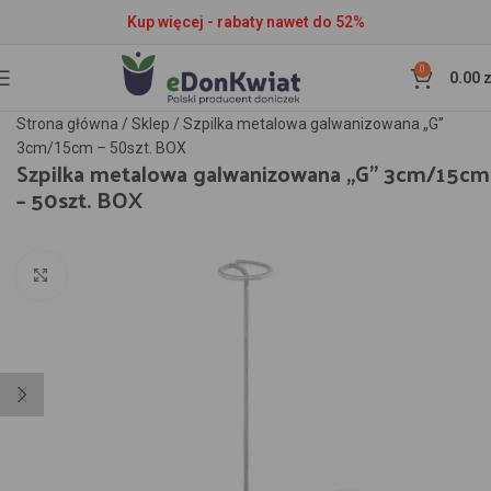
Kup więcej - rabaty nawet do 52%
0
0.00
z
Strona główna
/
Sklep
/
Szpilka metalowa galwanizowana „G”
3cm/15cm – 50szt. BOX
Szpilka metalowa galwanizowana „G” 3cm/15cm
– 50szt. BOX
Kliknij aby powiększyć