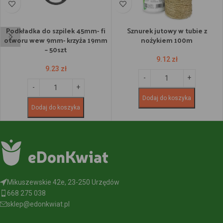
Podkładka do szpilek 45mm- fi
Sznurek jutowy w tubie z
otworu wew 9mm- krzyża 19mm
nożykiem 100m
– 50szt
9.12
zł
9.23
zł
Dodaj do koszyka
Dodaj do koszyka
Mikuszewskie 42e, 23-250 Urzędów
668 275 038
sklep@edonkwiat.pl