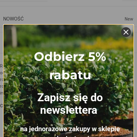
NOWOŚĆ
New
PRODUCENT
DK
Odbierz 5%
Różnice kształtów i rozmiarów produktów DonKwiat wynikają z
rabatu
odmiennych potrzeb roślin w nich uprawianych. W ofercie znajdują się
rożne kształty dna doniczek, które uwarunkowane są potrzebami
roślin, klimatem panującym w danej lokalizacji szkółki oraz
indywidualnymi preferencjami szkółkarzy.
Zapisz się do
CECHY DONICZEK
newslettera
na jednorazowe zakupy w sklepie