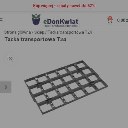
Kup więcej - rabaty nawet do 52%
0
0.00
z
Strona główna
/
Sklep
/
Tacka transportowa T24
Tacka transportowa T24
Kliknij aby powiększyć