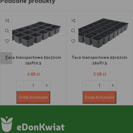
Podobne produkty
Taca transportowa 53x32cm
Taca transportowa 53x32cm
15xP10.5
28xP7.5
4.88
zł
5.08
zł
Dodaj do koszyka
Dodaj do koszyka