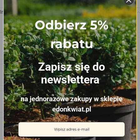
Informacje dodatkowe
Odbierz 5%
WAGA
0.198 kg
rabatu
WYMIARY
52.5 × 31.5 × 4.5 cm
Zapisz się do
newslettera
LICZKA KOMÓREK W TACY
60 szt
na jednorazowe zakupy w sklepie
WYMIAR KOMÓRKI
45 x 45 x 50 mm
edonkwiat.pl
POJEMNOŚĆ KOMÓRKI
0.070 L