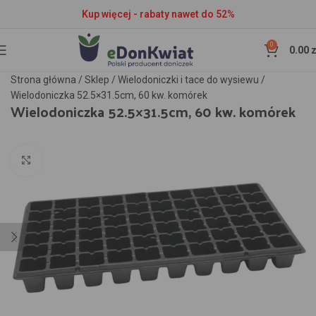
Kup więcej - rabaty nawet do 52%
0
0.00
z
Strona główna
/
Sklep
/
Wielodoniczki i tace do wysiewu
/
Wielodoniczka 52.5×31.5cm, 60 kw. komórek
Wielodoniczka 52.5×31.5cm, 60 kw. komórek
Kliknij aby powiększyć