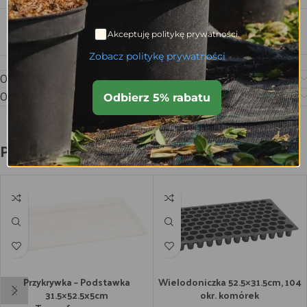
Akceptuję politykę prywatności.
LICZBA KOMÓREK NA M2
360 szt
Zobacz politykę prywatności
Opis
Opinie (0)
Odbierz 5% rabatu
Podobne produkty
Przykrywka – Podstawka
Wielodoniczka 52.5×31.5cm, 104
31.5×52.5x5cm
okr. komórek