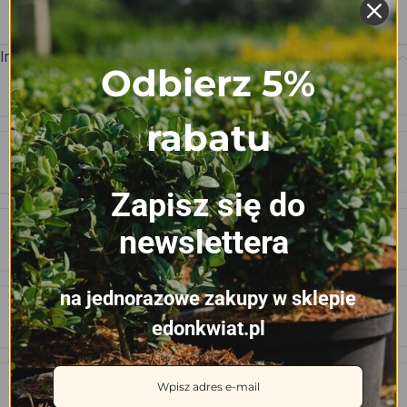
Informacje dodatkowe
Odbierz 5%
WAGA
0.198 kg
rabatu
WYMIARY
52.5 × 31.5 × 4.5 cm
Zapisz się do
newslettera
LICZKA KOMÓREK W TACY
84 szt
na jednorazowe zakupy w sklepie
WYMIAR KOMÓRKI
38 x 38 x 45 mm
edonkwiat.pl
POJEMNOŚĆ KOMÓRKI
0.038L