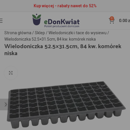
Kup więcej - rabaty nawet do 52%
0
0.00
z
Strona główna
/
Sklep
/
Wielodoniczki i tace do wysiewu
/
Wielodoniczka 52.5×31.5cm, 84 kw. komórek niska
Wielodoniczka 52.5×31.5cm, 84 kw. komórek
niska
Kliknij aby powiększyć