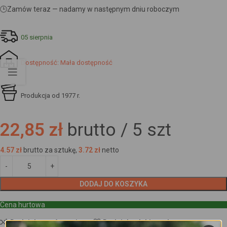
🕒
Zamów teraz — nadamy w następnym dniu roboczym
05 sierpnia
Dostępność: Mała dostępność
Produkcja od 1977 r.
22,85 zł
brutto /
5
szt
4.57
zł
brutto za sztukę,
3.72
zł
netto
DODAJ DO KOSZYKA
Cena hurtowa
Dodaj do porównania
Dodaj do ulubionych