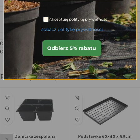
Akceptuję politykę prywatności.
LICZBA KOMÓREK NA M2
624 szt
Zobacz politykę prywatności
Opis
Odbierz 5% rabatu
Opinie (0)
Podobne produkty
Doniczka zespolona
Podstawka 60×40 x 3.5cm