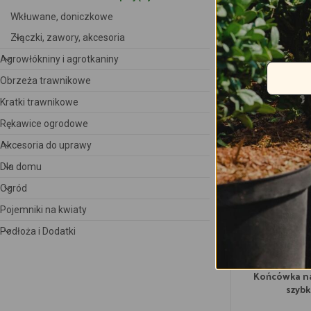
Wkłuwane, doniczkowe
Złączki, zawory, akcesoria
Agrowłókniny i agrotkaniny
Obrzeża trawnikowe
Kratki trawnikowe
Rękawice ogrodowe
Podobne p
Akcesoria do uprawy
Dla domu
Ogród
Pojemniki na kwiaty
Podłoża i Dodatki
Końcówka na
szybk