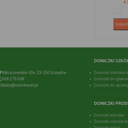
4.
Dodaj d
DONICZKI SZKÓ
Mikuszewskie 42e, 23-250 Urzędów
Doniczki szkółkars
668 275 038
Doniczki do iglakó
sklep@edonkwiat.pl
Doniczki do upraw
DONICZKI PROD
Doniczki wysokie
Doniczki standard
Doniczki niskie