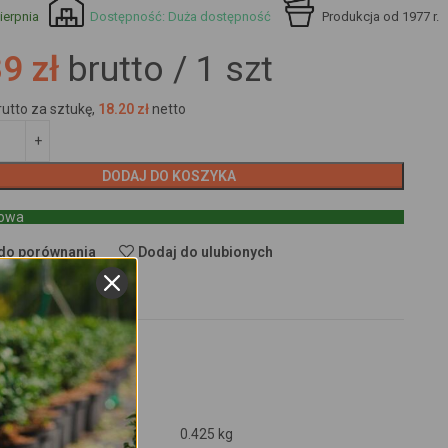
ierpnia
Dostępność: Duża dostępność
Produkcja od 1977 r.
9 zł
brutto /
1
szt
rutto za sztukę,
18.20
zł
netto
DODAJ DO KOSZYKA
towa
do porównania
Dodaj do ulubionych
OPINIE (0)
0.425 kg