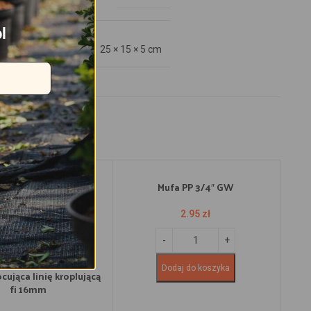
l
25 × 15 × 5 cm
Mufa PP 3/4″ GW
2.95
zł
Dodaj do koszyka
ująca linię kroplującą
fi 16mm