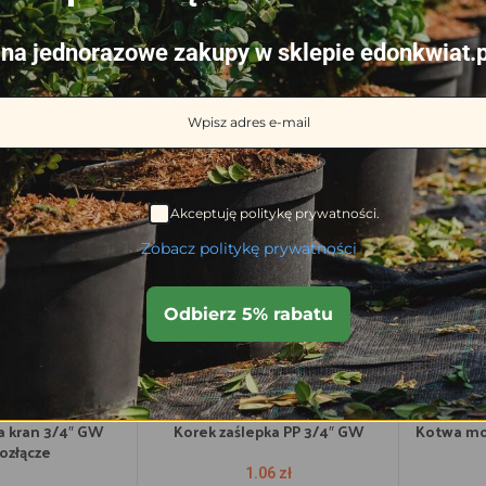
na jednorazowe zakupy w sklepie edonkwiat.p
WYMIARY
rodukty
Akceptuję politykę prywatności.
Zobacz politykę prywatności
Odbierz 5% rabatu
 kran 3/4″ GW
Korek zaślepka PP 3/4″ GW
Kotwa moc
ozłącze
1.06
zł