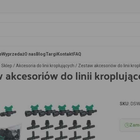
e
Wyprzedaż
O nas
Blog
Targi
Kontakt
FAQ
/
Sklep
/
Akcesoria do linii kroplujących
/
Zestaw akcesoriów do linii kro
 akcesoriów do linii kroplują
SKU:
DSW
aby powiększyć
🕒
Zamó