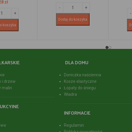
28
zł
Dodaj do koszyka
o koszyka
D
ŁKARSKIE
DLA DOMU
kie
Doniczka naścienna
w i drzew
Kosze elastyczne
y malin
Łopaty do śniegu
Wiadra
UKCYJNE
INFORMACJE
owe
Regulamin
Polityka prywatności