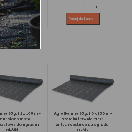
odaj do koszyka
Dodaj do koszyka
ina 90g, 1.1 x 100 m –
Agrotkanina 90g, 1.6 x 100 m –
Agr
mocniona mata
szeroka i trwała mata
sze
astowa do ogrodu i
antychwastowa do ogrodu i
dla 
szkółki
szkółki