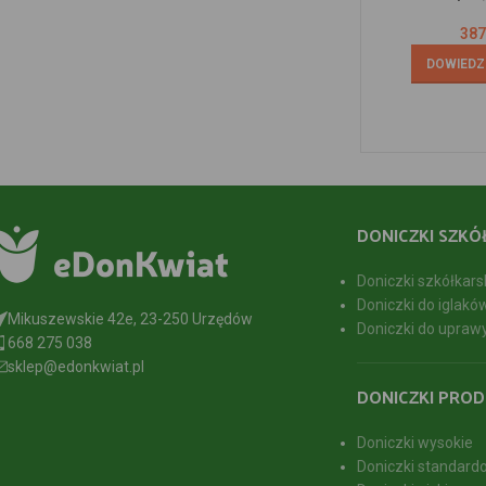
387
DOWIEDZ 
DONICZKI SZKÓ
Doniczki szkółkars
Doniczki do iglakó
Mikuszewskie 42e, 23-250 Urzędów
Doniczki do upraw
668 275 038
sklep@edonkwiat.pl
DONICZKI PROD
Doniczki wysokie
Doniczki standard