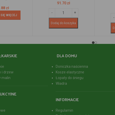
91.70
zł
.88
zł
SIĘ WIĘCEJ
Dodaj do koszyka
D
ŁKARSKIE
DLA DOMU
kie
Doniczka naścienna
w i drzew
Kosze elastyczne
y malin
Łopaty do śniegu
Wiadra
UKCYJNE
INFORMACJE
owe
Regulamin