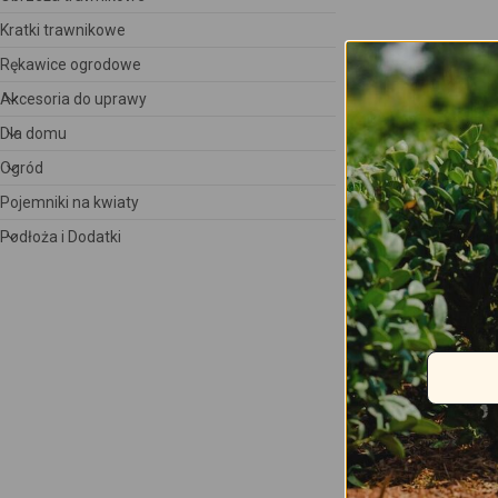
Kratki trawnikowe
Rękawice ogrodowe
Akcesoria do uprawy
Dla domu
Może spodo
Ogród
Pojemniki na kwiaty
Podłoża i Dodatki
Podkładka do 
otworu wew 9m
5
9.