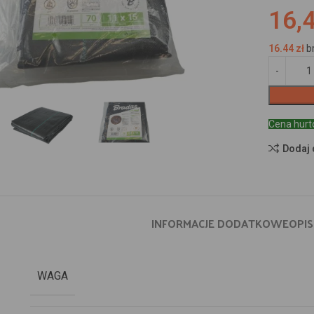
16,4
16.44
zł
b
Cena hur
Dodaj 
INFORMACJE DODATKOWE
OPIS
WAGA