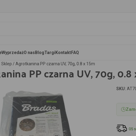
e
Wyprzedaż
O nas
Blog
Targi
Kontakt
FAQ
/
Sklep
/
Agrotkanina PP czarna UV, 70g, 0.8 x 15m
anina PP czarna UV, 70g, 0.8
SKU:
AT7
aby powiększyć
🕒
Zamó
05 s