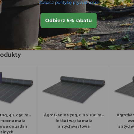
Zobacz politykę prywatności
Dodaj do koszyka
D
o koszyka
Odbierz 5% rabatu
rodukty
0g, 4.2 x 50 m –
Agrotkanina 70g, 0.8 x 100 m –
Agrotkan
 mocna mata
lekka i wąska mata
wz
owa do zadań
antychwastowa
antychw
jalnych