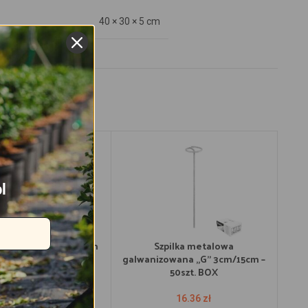
40 × 30 × 5 cm
l
o agrotkanin i włóknin
Szpilka metalowa
m/10cm TRÓJZĄB
galwanizowana „G” 3cm/15cm –
gal
50szt. BOX
0.38
zł
16.36
zł