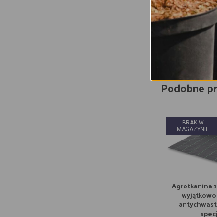
Dodaj d
Podobne p
BRAK W
MAGAZYNIE
Agrotkanina 11
wyjątkowo
antychwast
spec