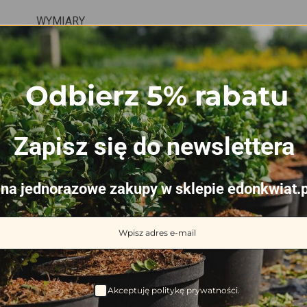
WYMIARY
Odbierz 5% rabatu
ba się również…
Zapisz się do newslettera
na jednorazowe zakupy w sklepie edonkwiat.p
szpilek 45mm- fi
Szpilka do agrotkanin i
Szpilka d
m- krzyża 19mm –
agrowłóknin 15cm – 50szt
17c
0szt
13.53
zł
Akceptuję politykę prywatności.
23
zł