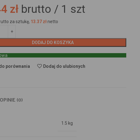
4 zł
brutto /
1
szt
rutto za sztukę,
13.37
zł
netto
DODAJ DO KOSZYKA
towa
do porównania
Dodaj do ulubionych
OPINIE (0)
1.5 kg