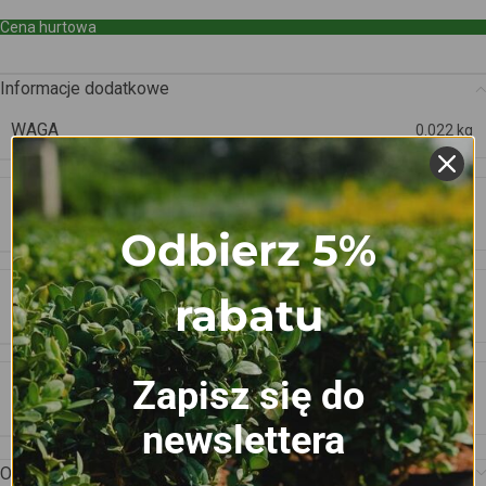
Cena hurtowa
Informacje dodatkowe
WAGA
0.022 kg
WYMIARY
75 × 0.8 × 0.8 cm
Odbierz 5%
rabatu
DŁUGOŚĆ TYCZKI
75cm
Zapisz się do
ŚREDNICA TYCZKI
8-10mm
newslettera
Opis