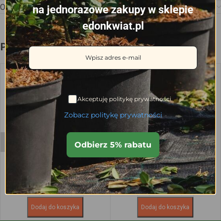
Opinie (0)
na jednorazowe zakupy w sklepie
edonkwiat.pl
Podobne produkty
Akceptuję politykę prywatności.
Zobacz politykę prywatności
Tyczki Bambusowe 105 cm, 8-10
Tyczki Bambusowe 120 cm, 12-
Odbierz 5% rabatu
mm
14 mm
0.69
zł
1.03
zł
Dodaj do koszyka
Dodaj do koszyka