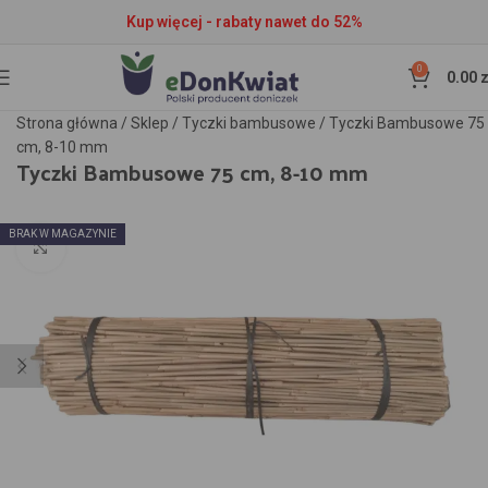
Kup więcej - rabaty nawet do 52%
0
0.00
z
Strona główna
/
Sklep
/
Tyczki bambusowe
/
Tyczki Bambusowe 75
cm, 8-10 mm
Tyczki Bambusowe 75 cm, 8-10 mm
BRAK W MAGAZYNIE
Kliknij aby powiększyć