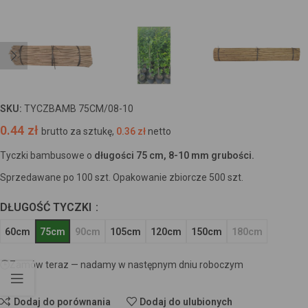
SKU:
TYCZBAMB 75CM/08-10
0.44
zł
brutto za sztukę,
0.36
zł
netto
Tyczki bambusowe o
długości 75 cm, 8-10 mm grubości.
Sprzedawane po 100 szt. Opakowanie zbiorcze 500 szt.
DŁUGOŚĆ TYCZKI
60cm
75cm
90cm
105cm
120cm
150cm
180cm
🕒
Zamów teraz — nadamy w następnym dniu roboczym
Dodaj do porównania
Dodaj do ulubionych