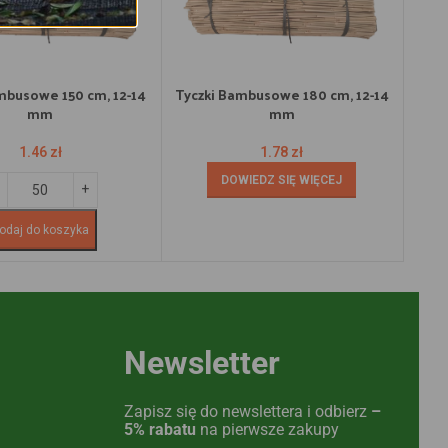
mbusowe 150 cm, 12-14
Tyczki Bambusowe 180 cm, 12-14
Tyc
mm
mm
1.46
zł
1.78
zł
DOWIEDZ SIĘ WIĘCEJ
odaj do koszyka
Newsletter
Zapisz się do newslettera i odbierz
–
5% rabatu
na pierwsze zakupy