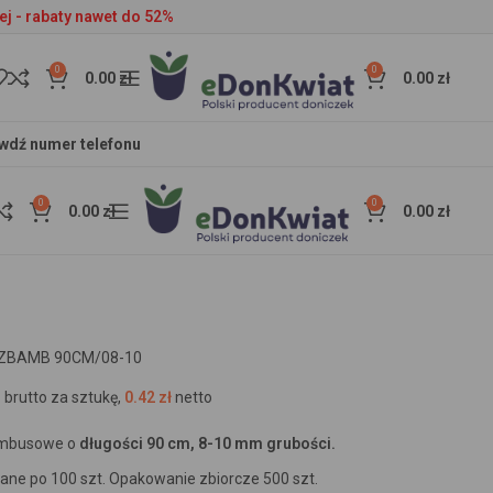
ej - rabaty nawet do 52%
0
0
0.00
zł
0.00
zł
wdź numer telefonu
0
0
0.00
zł
0.00
zł
ZBAMB 90CM/08-10
brutto za sztukę,
0.42
zł
netto
ambusowe o
długości 90 cm, 8-10 mm grubości.
ne po 100 szt. Opakowanie zbiorcze 500 szt.