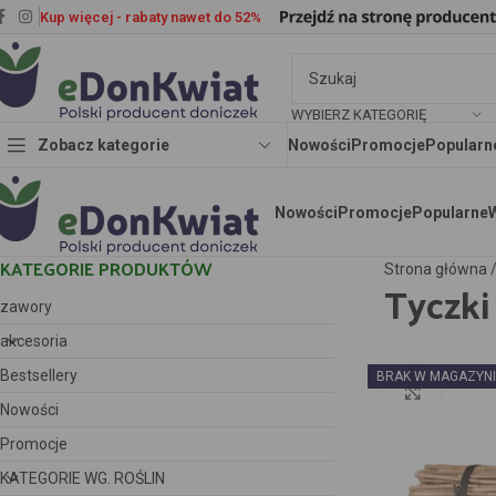
Kup więcej - rabaty nawet do 52%
WYBIERZ KATEGORIĘ
Zobacz kategorie
Nowości
Promocje
Popularn
Nowości
Promocje
Popularne
KATEGORIE PRODUKTÓW
Strona główna
Tyczk
zawory
akcesoria
Bestsellery
BRAK W MAGAZYN
Kliknij 
Nowości
Promocje
KATEGORIE WG. ROŚLIN