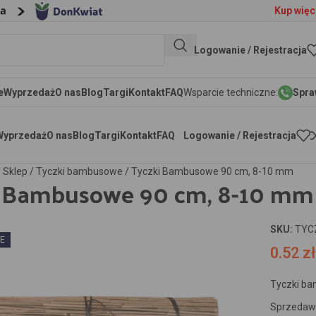
Kup więc
Logowanie / Rejestracja
e
Wyprzedaż
O nas
Blog
Targi
Kontakt
FAQ
Wsparcie techniczne:
Spra
Wyprzedaż
O nas
Blog
Targi
Kontakt
FAQ
Logowanie / Rejestracja
/
Sklep
/
Tyczki bambusowe
/
Tyczki Bambusowe 90 cm, 8-10 mm
i Bambusowe 90 cm, 8-10 mm
SKU:
TYC
IE
0.52
zł
aby powiększyć
Tyczki b
Sprzedawa