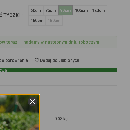
60cm
75cm
90cm
105cm
120cm
Ć TYCZKI
150cm
180cm
w teraz — nadamy w następnym dniu roboczym
do porównania
Dodaj do ulubionych
towa
OPINIE (0)
0.03 kg