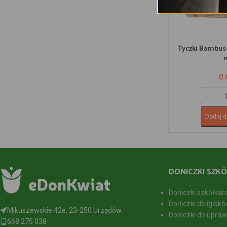
Tyczki Bambus
0.
Dodaj d
DONICZKI SZKÓ
Doniczki szkółkar
Doniczki do iglakó
Mikuszewskie 42e, 23-250 Urzędów
Doniczki do upraw
668 275 038