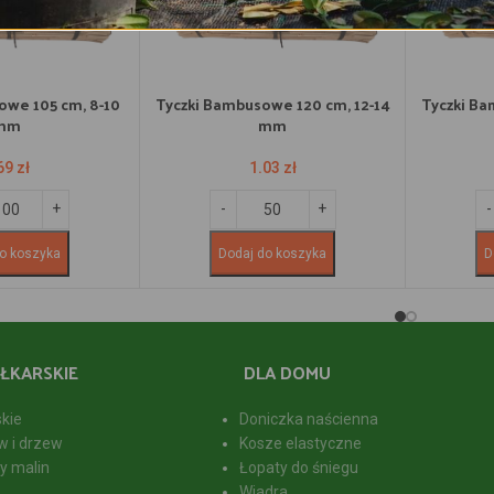
owe 105 cm, 8-10
Tyczki Bambusowe 120 cm, 12-14
Tyczki Ba
mm
mm
69
zł
1.03
zł
o koszyka
Dodaj do koszyka
D
ŁKARSKIE
DLA DOMU
skie
Doniczka naścienna
w i drzew
Kosze elastyczne
y malin
Łopaty do śniegu
Wiadra