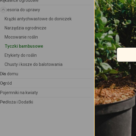
Rękawice ogrodowe
Akcesoria do uprawy
Krążki antychwastowe do doniczek
Narzędzia ogrodnicze
Mocowanie roślin
Tyczki bambusowe
Etykiety do roślin
Chusty i kosze do balotowania
Dla domu
Ogród
Pojemniki na kwiaty
Podobne p
Podłoża i Dodatki