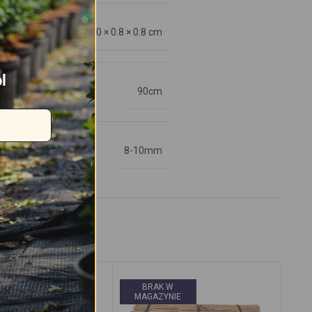
90 × 0.8 × 0.8 cm
l
90cm
8-10mm
BRAK W
MAGAZYNIE