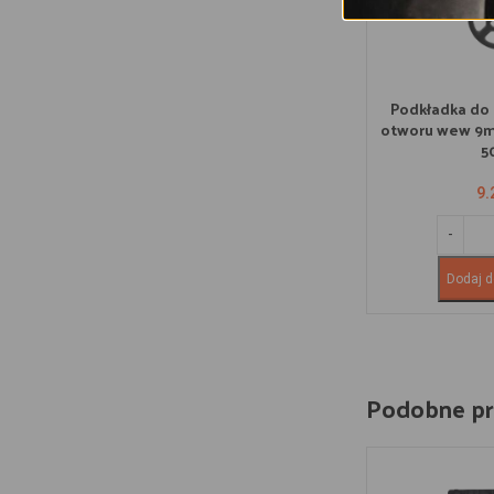
Podkładka do 
otworu wew 9m
5
9.
Dodaj d
Podobne p