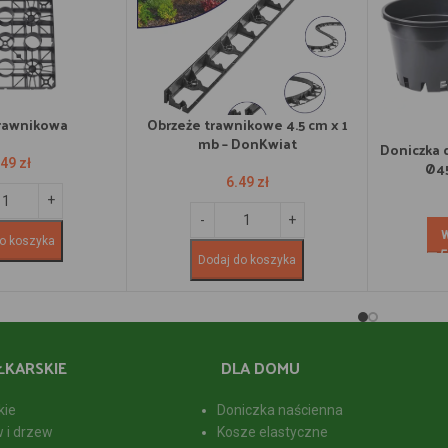
trawnikowa
Obrzeże trawnikowe 4.5 cm x 1
mb – DonKwiat
Doniczka 
.49
zł
Ø45
6.49
zł
o koszyka
Dodaj do koszyka
ŁKARSKIE
DLA DOMU
kie
Doniczka naścienna
w i drzew
Kosze elastyczne