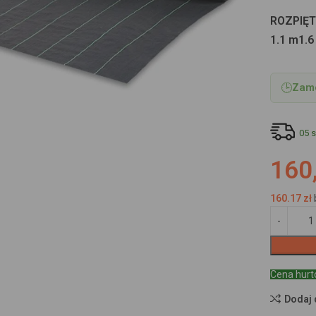
ROZPIĘ
1.1 m
1.6
🕒
Zamó
05 s
160,
160.17
zł
Cena hur
Dodaj 