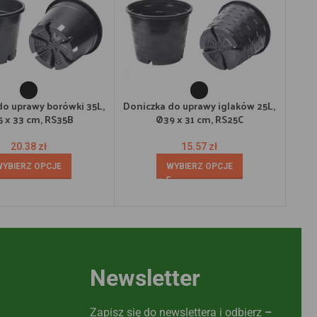
do uprawy borówki 35L,
Doniczka do uprawy iglaków 25L,
Donic
 x 33 cm, RS35B
Ø39 x 31 cm, RS25C
27 c
20.38
zł
15.57
zł
WYBIERZ OPCJE
WYBIERZ OPCJE
Newsletter
Zapisz się do newslettera i odbierz
–