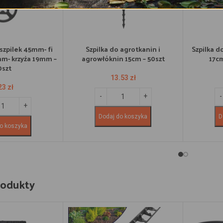
szpilek 45mm- fi
Szpilka do agrotkanin i
Szpilka d
m- krzyża 19mm –
agrowłóknin 15cm – 50szt
17c
0szt
13.53
zł
23
zł
Dodaj do koszyka
D
o koszyka
rodukty