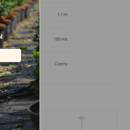
1.1 m
l
100 mb
Czarny