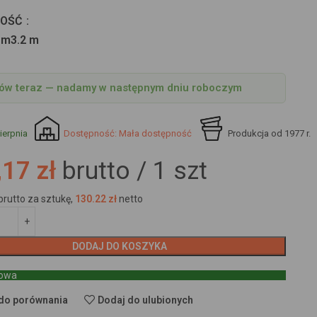
TOŚĆ
 m
3.2 m
w teraz — nadamy w następnym dniu roboczym
ierpnia
Dostępność: Mała dostępność
Produkcja od 1977 r.
17 zł
brutto /
1
szt
brutto za sztukę,
130.22
zł
netto
DODAJ DO KOSZYKA
towa
do porównania
Dodaj do ulubionych