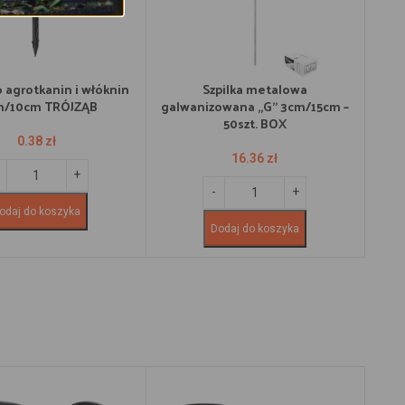
o agrotkanin i włóknin
Szpilka metalowa
m/10cm TRÓJZĄB
galwanizowana „G” 3cm/15cm –
gal
50szt. BOX
0.38
zł
16.36
zł
odaj do koszyka
Dodaj do koszyka