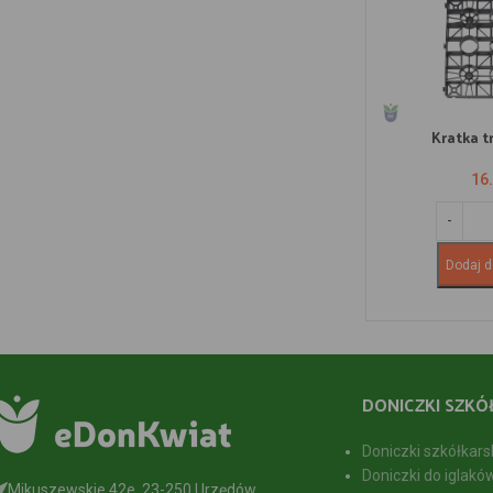
Kratka 
16
Dodaj d
DONICZKI SZKÓ
Doniczki szkółkars
Doniczki do iglakó
Mikuszewskie 42e, 23-250 Urzędów