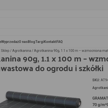
e
Wyprzedaż
O nas
Blog
Targi
Kontakt
FAQ
/
Sklep
/
Agrotkanina
/
Agrotkanina 90g, 1.1 x 100 m – wzmocniona mat
anina 90g, 1.1 x 100 m – wz
wastowa do ogrodu i szkółki
SKU:
AT9
aby powiększyć
Agrotkani
GRAMA
70 g/m²